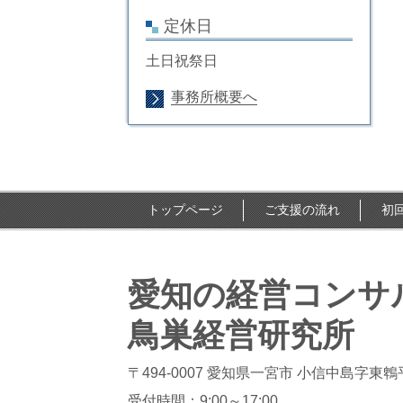
定休日
土日祝祭日
事務所概要へ
トップページ
ご支援の流れ
初
愛知の経営コンサ
鳥巣経営研究所
〒494-0007 愛知県一宮市 小信中島字東
受付時間：
9:00～17:00