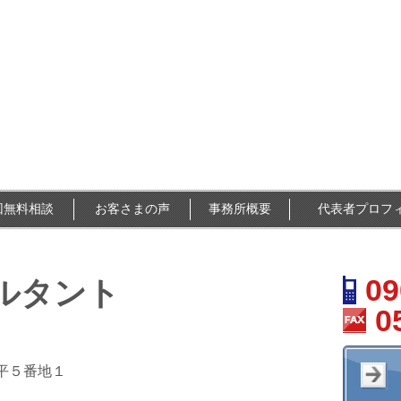
回無料相談
お客さまの声
事務所概要
代表者プロフ
09
ルタント
0
鵯平５番地１